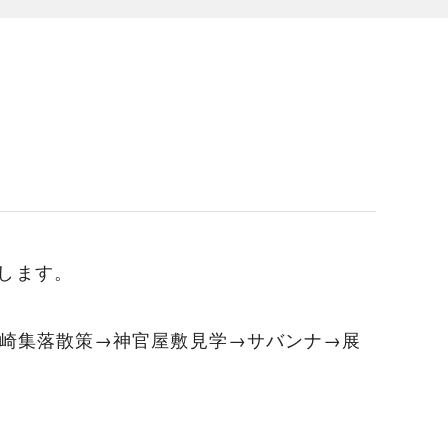
します。
→野崎集落散策→神官屋敷見学→サバンナ→展