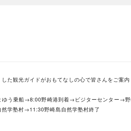
くした観光ガイドがおもてなしの心で皆さんをご案内
はまゆう乗船→8:00野崎港到着→ビジターセンター
然学塾村→11:30野崎島自然学塾村終了