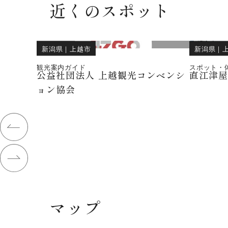
近くのスポット
新潟県
｜
上越市
新潟県
｜
観光案内ガイド
スポット・
公益社団法人 上越観光コンベンシ
直江津
ョン協会
マップ