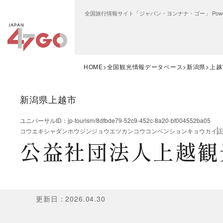
全国旅行情報サイト「ジャパン・ヨンナナ・ゴー」 Power
HOME
全国観光情報データベース
新潟県
上越
新潟県上越市
ユニバーサルID
：
jp-tourism/8dfbde79-52c9-452c-8a20-bf004552ba05
コウエキシャダンホウジンジョウエツカンコウコンベンションキョウカイ
公益社団法人上越観
更新日
：
2026.04.30