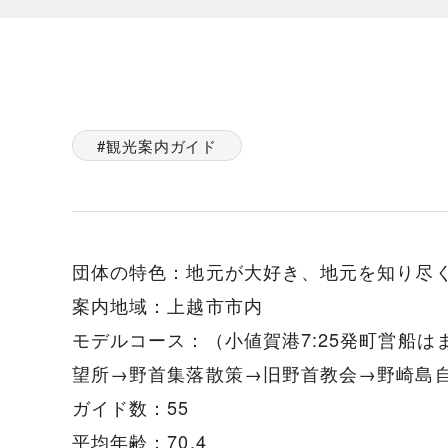
観光案内ガイド
団体の特色：地元が大好き、地元を知り尽
案内地域：上越市市内
モデルコース：（小値賀港7:25発町営船
望所→野首集落散策→旧野首教会→野崎島自
ガイド数：55
平均年齢：70.4