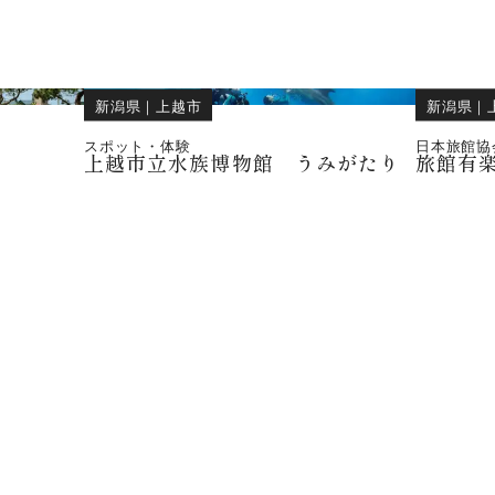
新潟県
｜
上越市
新潟県
｜
スポット・体験
日本旅館協
上越市立水族博物館 うみがたり
旅館有