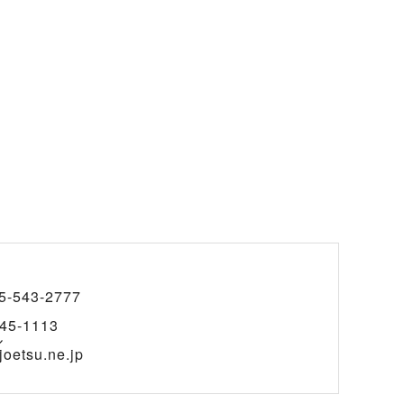
5-543-2777
45-1113
ル
joetsu.ne.jp