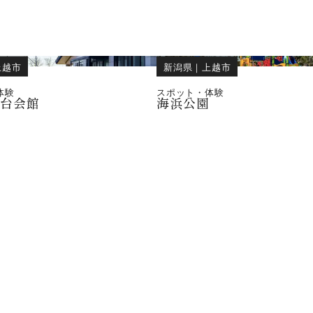
上越市
新潟県
｜
上越市
体験
スポット・体験
屋台会館
海浜公園