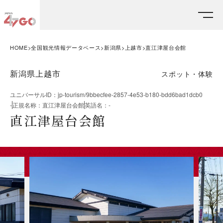
HOME
全国観光情報データベース
新潟県
上越市
直江津屋台会館
新潟県上越市
スポット・体験
ユニバーサルID
：
jp-tourism/9bbecfee-2857-4e53-b180-bdd6bad1dcb0
-
正規名称
：
直江津屋台会館
英語名
：
-
直江津屋台会館