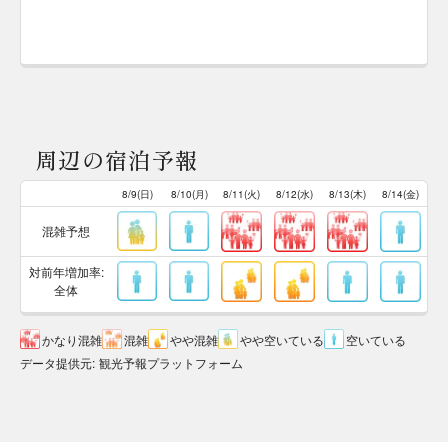
周辺の宿泊予報
8/9(日)
8/10(月)
8/11(火)
8/12(水)
8/13(木)
8/14(金)
混雑予想
対前年増加率:
全体
かなり混雑
混雑
やや混雑
やや空いている
空いている
データ提供元
:
観光予報プラットフォーム