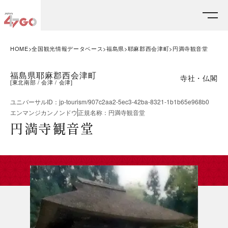
HOME
全国観光情報データベース
福島県
耶麻郡西会津町
円満寺観音堂
福島県耶麻郡西会津町
寺社・仏閣
[
東北南部
会津
会津
]
ユニバーサルID
：
jp-tourism/907c2aa2-5ec3-42ba-8321-1b1b65e968b0
エンマンジカンノンドウ
正規名称
：
円満寺観音堂
円満寺観音堂