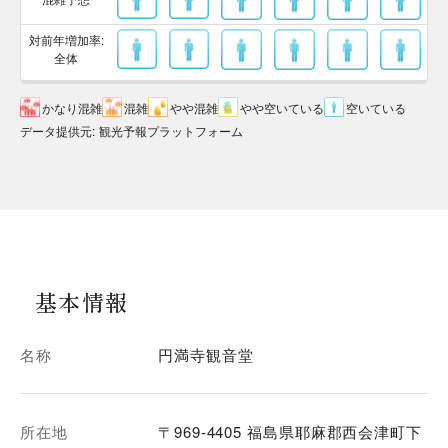
対前年増加率:
全体
かなり混雑
混雑
やや混雑
やや空いている
空いている
データ提供元
:
観光予報プラットフォーム
基本情報
名称
円満寺観音堂
所在地
〒969-4405 福島県耶麻郡西会津町下