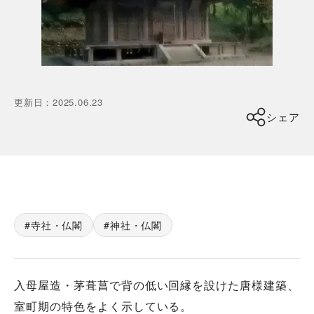
更新日
：
2025.06.23
シェア
寺社・仏閣
神社・仏閣
入母屋造・茅葺菖で背の低い回縁を設けた唐様建築、
室町期の特色をよく示している。