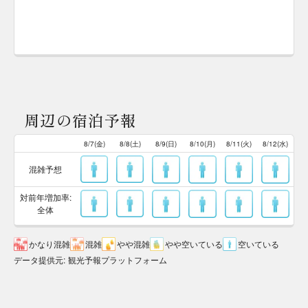
周辺の宿泊予報
8/7(金)
8/8(土)
8/9(日)
8/10(月)
8/11(火)
8/12(水)
混雑予想
対前年増加率:
全体
かなり混雑
混雑
やや混雑
やや空いている
空いている
データ提供元
:
観光予報プラットフォーム