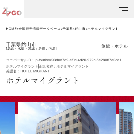
HOME
全国観光情報データベース
千葉県
館山市
ホテルマイグラント
千葉県館山市
旅館・ホテル
[
房総・水郷・茨城
房総
内房
]
ユニバーサルID
：
jp-tourism/93dad7d9-ef0c-4d20-972c-5e28087e0cd1
ホテルマイグラント
正規名称
：
ホテルマイグラント
英語名
：
HOTEL MIGRANT
ホテルマイグラント