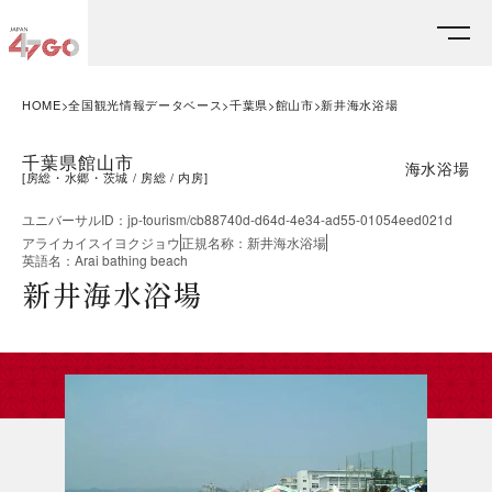
HOME
全国観光情報データベース
千葉県
館山市
新井海水浴場
千葉県館山市
海水浴場
[
房総・水郷・茨城
房総
内房
]
ユニバーサルID
：
jp-tourism/cb88740d-d64d-4e34-ad55-01054eed021d
アライカイスイヨクジョウ
正規名称
：
新井海水浴場
英語名
：
Arai bathing beach
新井海水浴場