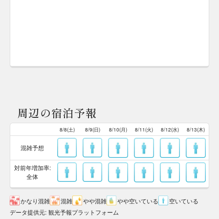
周辺の宿泊予報
8/8(土)
8/9(日)
8/10(月)
8/11(火)
8/12(水)
8/13(木)
混雑予想
対前年増加率:
全体
かなり混雑
混雑
やや混雑
やや空いている
空いている
データ提供元
:
観光予報プラットフォーム