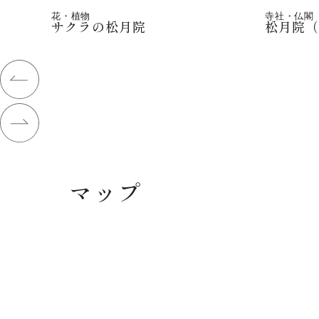
花・植物
寺社・仏閣
サクラの松月院
松月院
マップ