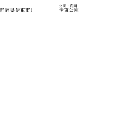
公園・庭園
（静岡県伊東市）
伊東公園