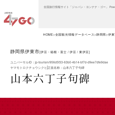
全国旅行情報サイト「ジャパン・ヨンナナ・ゴー」 Power
HOME
全国観光情報データベース
静岡県
伊東
静岡県伊東市
[
伊豆・箱根・富士
伊豆
東伊豆
]
ユニバーサルID
：
jp-tourism/956d5f33-63b0-4b14-bf7d-d9ee7dfe9dae
ヤマモトロクチョウシクヒ
正規名称
：
山本六丁子句碑
山本六丁子句碑