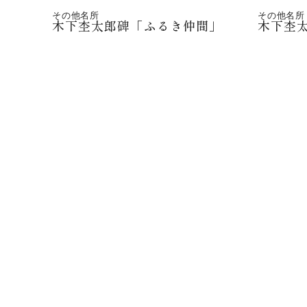
その他名所
その他名所
木下杢太郎碑「ふるき仲間」
木下杢