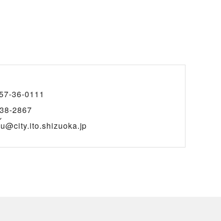
57-36-0111
38-2867
ル
u@city.ito.shizuoka.jp