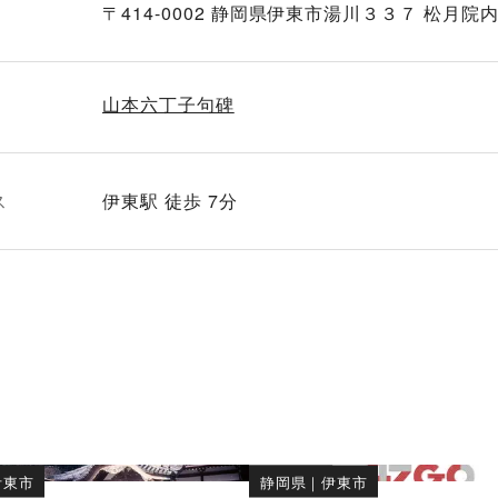
〒414-0002 静岡県伊東市湯川３３７ 松月院
山本六丁子句碑
ス
伊東駅 徒歩 7分
伊東市
静岡県
｜
伊東市