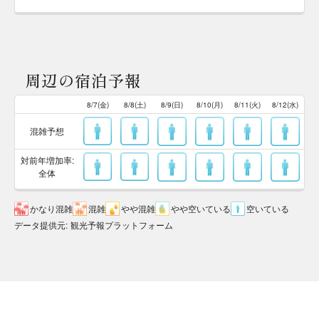
周辺の宿泊予報
8/7(金)
8/8(土)
8/9(日)
8/10(月)
8/11(火)
8/12(水)
混雑予想
対前年増加率:
全体
かなり混雑
混雑
やや混雑
やや空いている
空いている
データ提供元
:
観光予報プラットフォーム