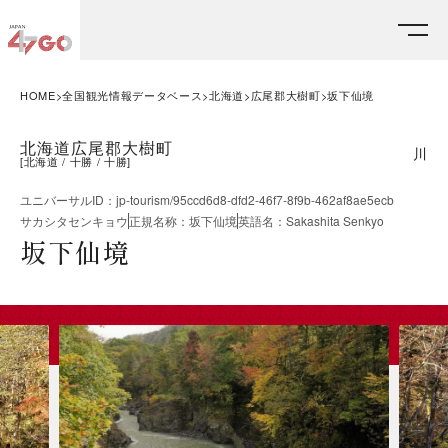
HOME
全国観光情報データベース
北海道
広尾郡大樹町
坂下仙境
北海道広尾郡大樹町
川
[
北海道
十勝
十勝
]
ユニバーサルID
：
jp-tourism/95ccd6d8-dfd2-46f7-8f9b-462af8ae5ecb
サカシタセンキョウ
正規名称
：
坂下仙境
英語名
：
Sakashita Senkyo
坂下仙境