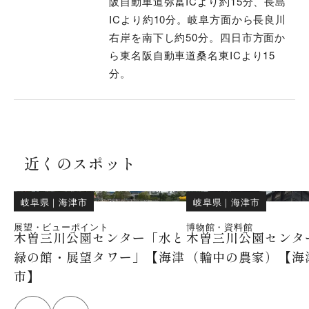
阪自動車道弥冨ICより約15分、長島
ICより約10分。岐阜方面から長良川
右岸を南下し約50分。四日市方面か
ら東名阪自動車道桑名東ICより15
分。
近くのスポット
岐阜県
｜
海津市
岐阜県
｜
海津市
展望・ビューポイント
博物館・資料館
木曽三川公園センター「水と
木曽三川公園センタ
緑の館・展望タワー」【海津
（輪中の農家）【海
市】