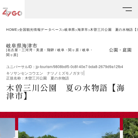
HOME
全国観光情報データベース
岐阜県
海津市
木曽三川公園 夏の水物語【
岐阜県海津市
公園・庭園
[
名古屋・三河湾・美濃・飛騨
岐阜・関ヶ原
岐阜・
関ヶ原
]
ユニバーサルID
：
jp-tourism/9808bdf5-0c8f-40e7-bda8-2679d9a12fb4
キソサンセンコウエン ナツノミズモノガタリ
正規名称
：
木曽三川公園 夏の水物語
木曽三川公園 夏の水物語【海
津市】