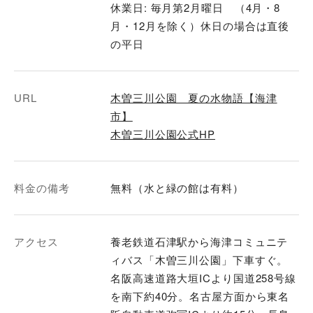
休業日: 毎月第2月曜日 （4月・8
月・12月を除く）休日の場合は直後
の平日
URL
木曽三川公園 夏の水物語【海津
市】
木曽三川公園公式HP
料金の備考
無料（水と緑の館は有料）
アクセス
養老鉄道石津駅から海津コミュニテ
ィバス「木曽三川公園」下車すぐ。
名阪高速道路大垣ICより国道258号線
を南下約40分。名古屋方面から東名