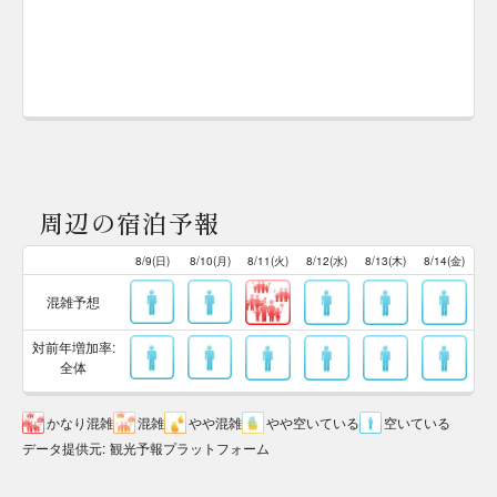
周辺の宿泊予報
8/9(日)
8/10(月)
8/11(火)
8/12(水)
8/13(木)
8/14(金)
混雑予想
対前年増加率:
全体
かなり混雑
混雑
やや混雑
やや空いている
空いている
データ提供元
:
観光予報プラットフォーム