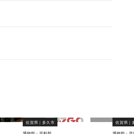
佐賀県
｜
多久市
佐賀県
｜
博物館・資料館
博物館・資