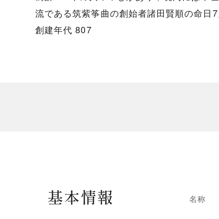
流である筑紫筝曲の創始者諸田賢順の命日7
創建年代 807
基本情報
名称