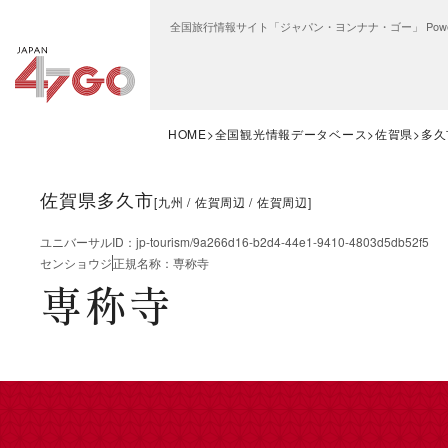
全国旅行情報サイト「ジャパン・ヨンナナ・ゴー」 Power
HOME
全国観光情報データベース
佐賀県
多久
佐賀県多久市
[
九州
佐賀周辺
佐賀周辺
]
ユニバーサルID
：
jp-tourism/9a266d16-b2d4-44e1-9410-4803d5db52f5
センショウジ
正規名称
：
専称寺
専称寺