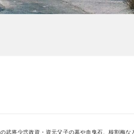
世の武将少弐政資・資元父子の墓や血曳石、核割梅な