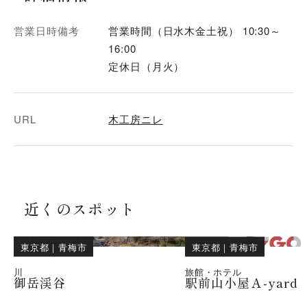
営業日時備考
営業時間（日水木金土祝） 10:30～
16:00
定休日（月火）
URL
木工房ニレ
近くのスポット
東京都
｜
青梅市
東京都
｜
青梅市
川
旅館・ホテル
御岳渓谷
駅前山小屋Ａ-yard