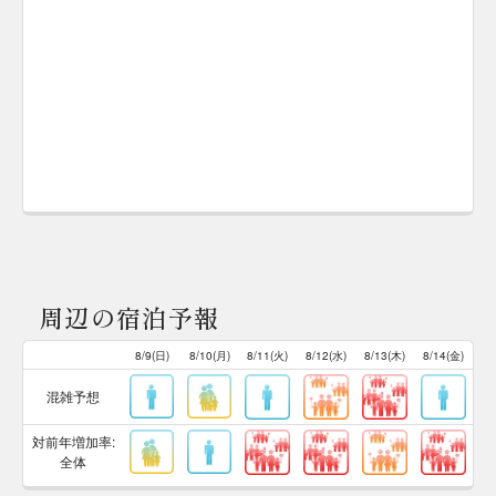
周辺の宿泊予報
8/9(日)
8/10(月)
8/11(火)
8/12(水)
8/13(木)
8/14(金)
混雑予想
対前年増加率:
全体