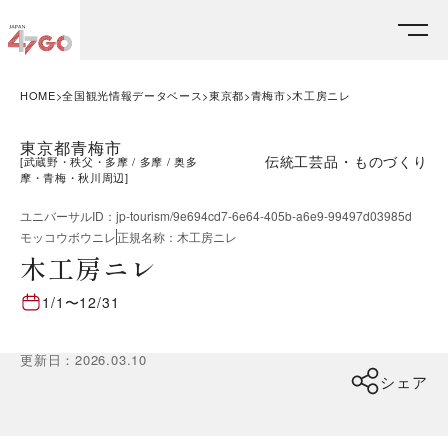
HOME
全国観光情報データベース
東京都
青梅市
木工房ニレ
東京都青梅市
伝統工芸品・ものづくり
[
武蔵野・秩父・多摩
多摩
奥多
摩・青梅・秋川周辺
]
ユニバーサルID
：
jp-tourism/9e694cd7-6e64-405b-a6e9-99497d03985d
モッコウボウニレ
正規名称
：
木工房ニレ
木工房ニレ
1/1
〜
12/31
更新日
：
2026.03.10
シェア