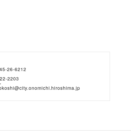
45-26-6212
22-2203
ル
okoshi@city.onomichi.hiroshima.jp