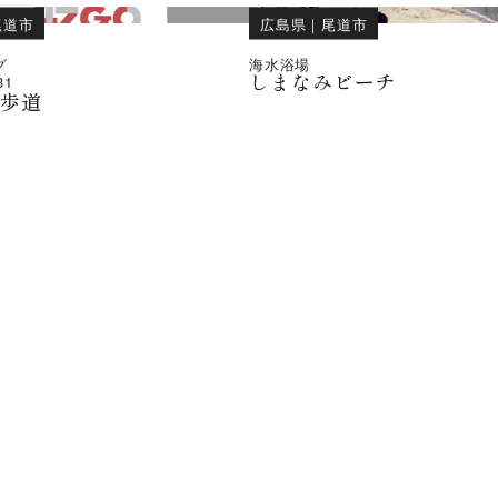
尾道市
広島県
｜
尾道市
グ
海水浴場
しまなみビーチ
31
遊歩道