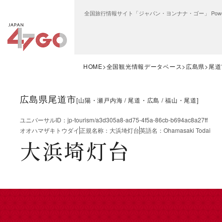
全国旅行情報サイト「ジャパン・ヨンナナ・ゴー」 Power
HOME
全国観光情報データベース
広島県
尾道
広島県尾道市
[
山陽・瀬戸内海
尾道・広島
福山・尾道
]
ユニバーサルID
：
jp-tourism/a3d305a8-ad75-4f5a-86cb-b694ac8a27ff
オオハマザキトウダイ
正規名称
：
大浜埼灯台
英語名
：
Ohamasaki Todai
大浜埼灯台