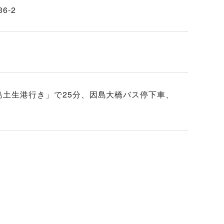
6-2
因島土生港行き」で25分、因島大橋バス停下車、