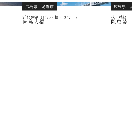
広島県
｜
尾道市
広島県
｜
近代建築（ビル・橋・タワー）
花・植物
因島大橋
除虫菊