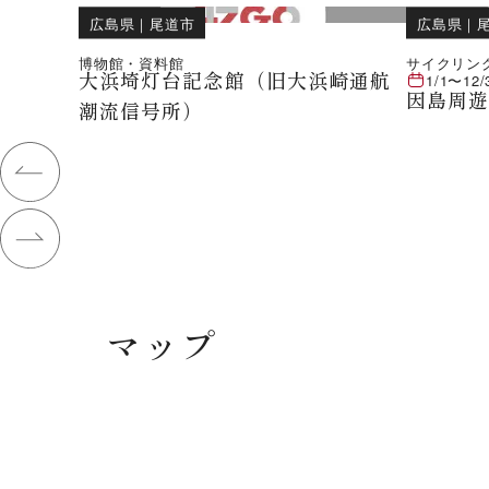
広島県
｜
尾道市
広島県
｜
博物館・資料館
サイクリン
大浜埼灯台記念館（旧大浜崎通航
1/1
〜
12/
因島周
潮流信号所）
マップ