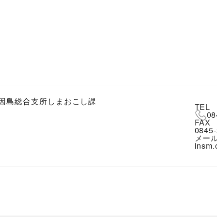
因島総合支所しまおこし課
TEL
08
FAX
0845-
メー
insm.