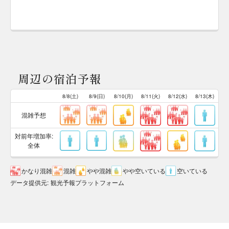
周辺の宿泊予報
8/8(土)
8/9(日)
8/10(月)
8/11(火)
8/12(水)
8/13(木)
混雑予想
対前年増加率:
全体
かなり混雑
混雑
やや混雑
やや空いている
空いている
データ提供元
:
観光予報プラットフォーム