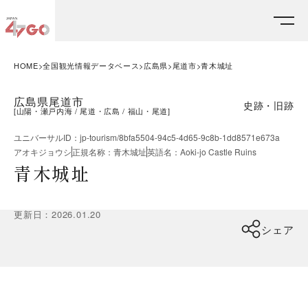
HOME
全国観光情報データベース
広島県
尾道市
青木城址
広島県尾道市
史跡・旧跡
[
山陽・瀬戸内海
尾道・広島
福山・尾道
]
ユニバーサルID
：
jp-tourism/8bfa5504-94c5-4d65-9c8b-1dd8571e673a
アオキジョウシ
正規名称
：
青木城址
英語名
：
Aoki-jo Castle Ruins
青木城址
更新日
：
2026.01.20
シェア