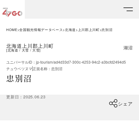
HOME
全国観光情報データベース
北海道
上川郡上川町
忠別沼
北海道上川郡上川町
湖沼
[
北海道
大雪
大雪
]
ユニバーサルID
：
jp-tourism/ad4d33d7-300c-4253-94c2-a3bcfd2494d5
チュウベツヌマ
正規名称
：
忠別沼
忠別沼
更新日
：
2025.06.23
シェア