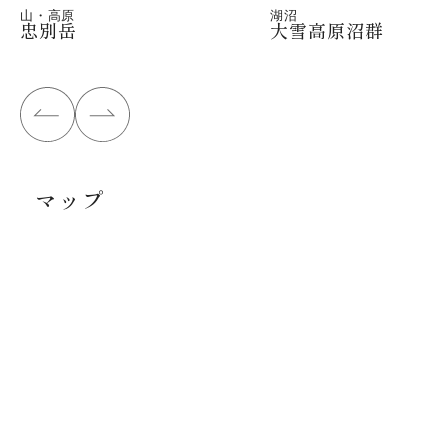
山・高原
湖沼
忠別岳
大雪高原沼群
マップ