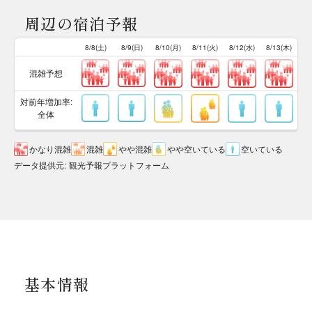
周辺の宿泊予報
8/8(土)
8/9(日)
8/10(月)
8/11(火)
8/12(水)
8/13(木)
混雑予想
対前年増加率:
全体
かなり混雑
混雑
やや混雑
やや空いている
空いている
データ提供元
:
観光予報プラットフォーム
基本情報