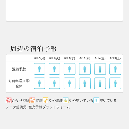
周辺の宿泊予報
8/10(月)
8/11(火)
8/12(水)
8/13(木)
8/14(金)
8/15(土)
混雑予想
対前年増加率:
全体
かなり混雑
混雑
やや混雑
やや空いている
空いている
データ提供元
:
観光予報プラットフォーム