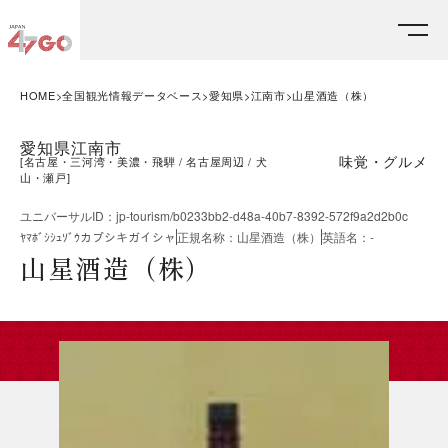
HOME
全国観光情報データベース
愛知県
江南市
山星酒造（株）
愛知県江南市
味覚・グルメ
[
名古屋・三河湾・美濃・飛騨
名古屋周辺
犬
山・瀬戸
]
ユニバーサルID
：
jp-tourism/b0233bb2-d48a-40b7-8392-572f9a2d2b0c
ﾔﾏﾎﾞｼｼｭｿﾞｳカブシキガイシャ
正規名称
：
山星酒造（株）
英語名
：
-
山星酒造（株）