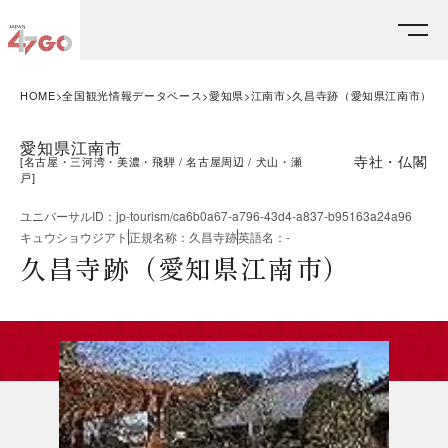
HOME
全国観光情報データベース
愛知県
江南市
久昌寺跡（愛知県江南市）
愛知県江南市
寺社・仏閣
[
名古屋・三河湾・美濃・飛騨
名古屋周辺
犬山・瀬
戸
]
ユニバーサルID
：
jp-tourism/ca6b0a67-a796-43d4-a837-b95163a24a96
キュウショウジアト
正規名称
：
久昌寺跡
英語名
：
-
久昌寺跡（愛知県江南市）