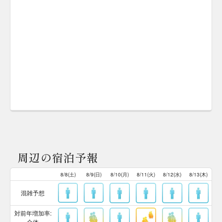
周辺の宿泊予報
8/8(土)
8/9(日)
8/10(月)
8/11(火)
8/12(水)
8/13(木)
混雑予想
対前年増加率:
全体