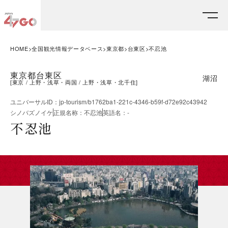
HOME
全国観光情報データベース
東京都
台東区
不忍池
東京都台東区
湖沼
[
東京
上野・浅草・両国
上野・浅草・北千住
]
ユニバーサルID
：
jp-tourism/b1762ba1-221c-4346-b59f-d72e92c43942
シノバズノイケ
正規名称
：
不忍池
英語名
：
-
不忍池