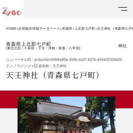
HOME
全国観光情報データベース
青森県
上北郡七戸町
天王神社（青森県七戸
青森県上北郡七戸町
神社
[
東北北部
十和田・下北・津軽
青森・八甲田
]
ユニバーサルID
：
jp-tourism/b5b6a85e-358b-4c07-837b-e54432309d20
テンノウジンジャ
正規名称
：
天王神社
天王神社（青森県七戸町）