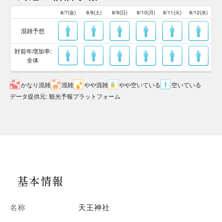
8/7(金)
8/8(土)
8/9(日)
8/10(月)
8/11(火)
8/12(水)
混雑予想
対前年増加率:
全体
かなり混雑
混雑
やや混雑
やや空いている
空いている
データ提供元
:
観光予報プラットフォーム
基本情報
名称
天王神社