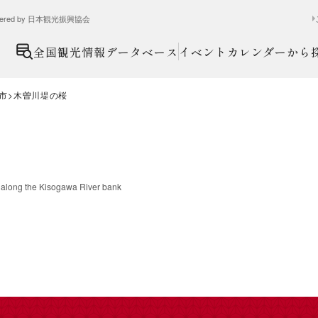
ed by 日本観光振興協会
全国観光情報データベース
イベントカレンダーから
市
木曽川堤の桜
 along the Kisogawa River bank