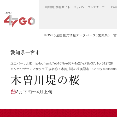
全国旅行情報サイト「ジャパン・ヨンナナ・ゴー」 Power
HOME
全国観光情報データベース
愛知県
一宮
愛知県一宮市
ユニバーサルID
：
jp-tourism/b7eb107b-e667-4a27-a73b-37d1c4512728
キソガワヅツミノサクラ
正規名称
：
木曽川堤の桜
英語名
：
Cherry blossoms
木曽川堤の桜
3月下旬
〜
4月上旬