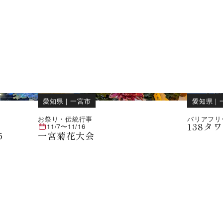
愛知県
｜
一宮市
愛知県
｜
お祭り・伝統行事
バリアフリ
138タ
11/7
〜
11/16
5
一宮菊花大会