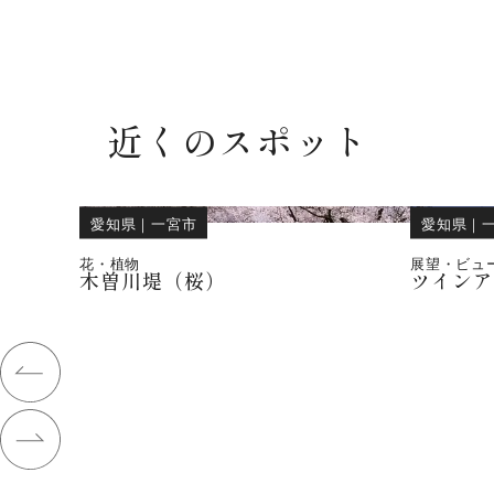
近くのスポット
愛知県
｜
一宮市
愛知県
｜
花・植物
展望・ビュ
木曽川堤（桜）
ツインア