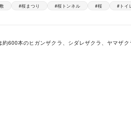
敷
桜まつり
桜トンネル
桜
トイ
は約600本のヒガンザクラ、シダレザクラ、ヤマザ