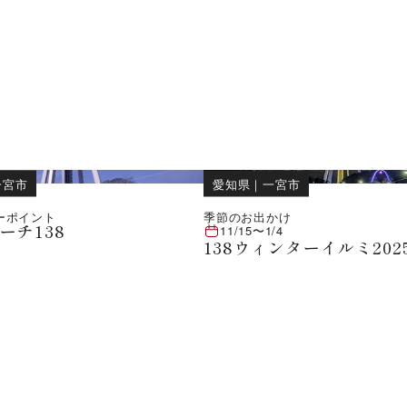
一宮市
愛知県
｜
一宮市
ーポイント
季節のお出かけ
ーチ138
11/15
〜
1/4
138ウィンターイルミ202