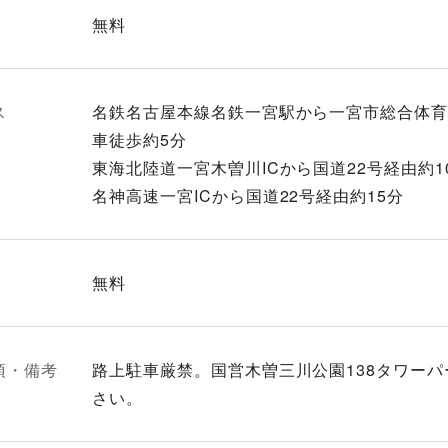
無料
ス
名鉄名古屋本線名鉄一宮駅から一宮市総合体育館
車徒歩約5分
東海北陸道一宮木曽川ICから国道22号経由約1
名神高速一宮ICから国道22号経由約15分
無料
項・備考
路上駐車厳禁。国営木曽三川公園138タワー
さい。