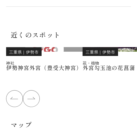
近くのスポット
三重県
｜
伊勢市
三重県
｜
伊勢市
神社
花・植物
伊勢神宮外宮（豊受大神宮）
外宮勾玉池の花菖蒲
マップ