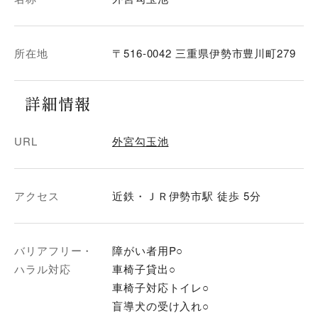
所在地
〒516-0042 三重県伊勢市豊川町279
詳細情報
URL
外宮勾玉池
アクセス
近鉄・ＪＲ伊勢市駅 徒歩 5分
バリアフリー・
障がい者用P○
ハラル対応
車椅子貸出○
車椅子対応トイレ○
盲導犬の受け入れ○