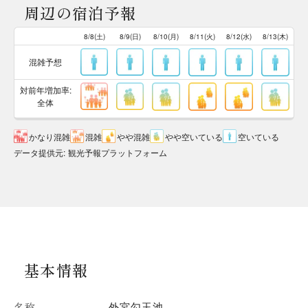
周辺の宿泊予報
8/8(土)
8/9(日)
8/10(月)
8/11(火)
8/12(水)
8/13(木)
混雑予想
対前年増加率:
全体
かなり混雑
混雑
やや混雑
やや空いている
空いている
データ提供元
:
観光予報プラットフォーム
基本情報
名称
外宮勾玉池