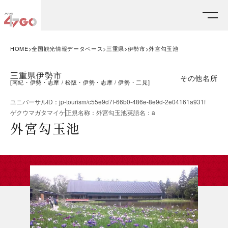
HOME
全国観光情報データベース
三重県
伊勢市
外宮勾玉池
三重県伊勢市
その他名所
[
南紀・伊勢・志摩
松阪・伊勢・志摩
伊勢・二見
]
ユニバーサルID
：
jp-tourism/c55e9d7f-66b0-486e-8e9d-2e04161a931f
ゲクウマガタマイケ
正規名称
：
外宮勾玉池
英語名
：
a
外宮勾玉池