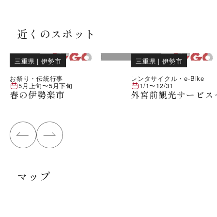
近くのスポット
三重県
｜
伊勢市
三重県
｜
伊勢市
お祭り・伝統行事
レンタサイクル・e-Bike
5月上旬
〜
5月下旬
1/1
〜
12/31
春の伊勢楽市
外宮前観光サービス
マップ