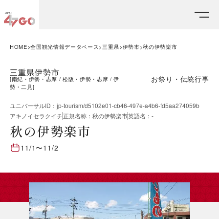
HOME
全国観光情報データベース
三重県
伊勢市
秋の伊勢楽市
三重県伊勢市
お祭り・伝統行事
[
南紀・伊勢・志摩
松阪・伊勢・志摩
伊
勢・二見
]
ユニバーサルID
：
jp-tourism/d5102e01-cb46-497e-a4b6-fd5aa274059b
アキノイセラクイチ
正規名称
：
秋の伊勢楽市
英語名
：
-
秋の伊勢楽市
11/1
〜
11/2