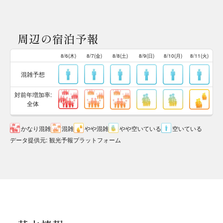
周辺の宿泊予報
8/6(木)
8/7(金)
8/8(土)
8/9(日)
8/10(月)
8/11(火)
混雑予想
対前年増加率:
全体
かなり混雑
混雑
やや混雑
やや空いている
空いている
データ提供元
:
観光予報プラットフォーム