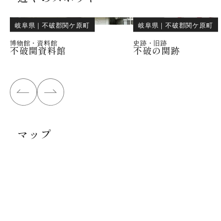
岐阜県
｜
不破郡関ケ原町
岐阜県
｜
不破郡関ケ原町
博物館・資料館
史跡・旧跡
不破関資料館
不破の関跡
マップ