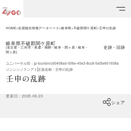
HOME
全国観光情報データベース
岐阜県
不破郡関ケ原町
壬申の乱跡
岐阜県不破郡関ケ原町
史跡・旧跡
[
名古屋・三河湾・美濃・飛騨
岐阜・関ヶ原
岐阜・
関ヶ原
]
ユニバーサルID
：
jp-tourism/cd0458ad-006e-45e3-8cc8-5af3e601938a
ジンシンノランアト
正規名称
：
壬申の乱跡
壬申の乱跡
更新日
：
2025.06.23
シェア