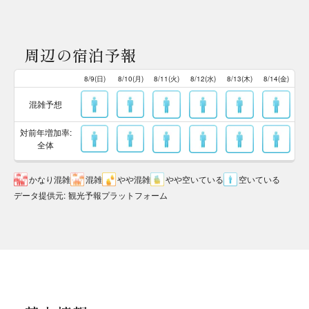
周辺の宿泊予報
8/9(日)
8/10(月)
8/11(火)
8/12(水)
8/13(木)
8/14(金)
混雑予想
対前年増加率:
全体
かなり混雑
混雑
やや混雑
やや空いている
空いている
データ提供元
:
観光予報プラットフォーム