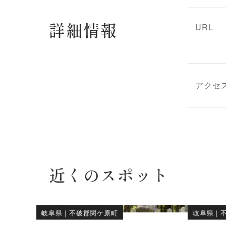
詳細情報
URL
アクセ
近くのスポット
岐阜県
｜
不破郡関ケ原町
岐阜県
｜