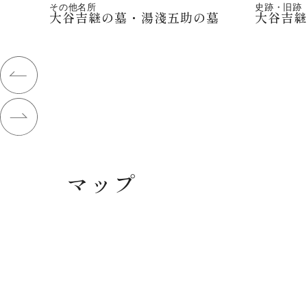
その他名所
史跡・旧跡
大谷吉継の墓・湯淺五助の墓
大谷吉
マップ