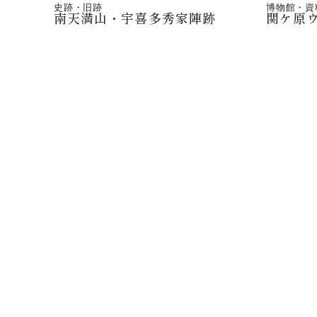
史跡・旧跡
博物館・資
南天満山・宇喜多秀家陣跡
関ケ原