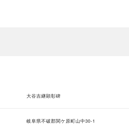
大谷吉継顕彰碑
岐阜県不破郡関ケ原町山中30-1