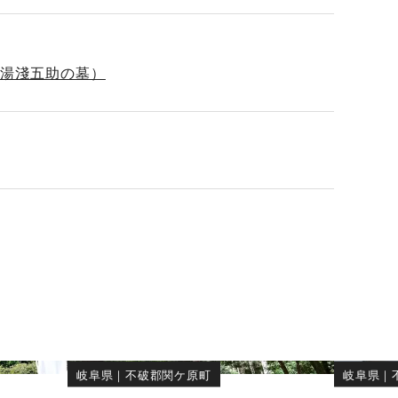
・湯淺五助の墓）
岐阜県
｜
不破郡関ケ原町
岐阜県
｜