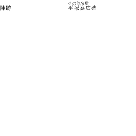
その他名所
継陣跡
平塚為広碑