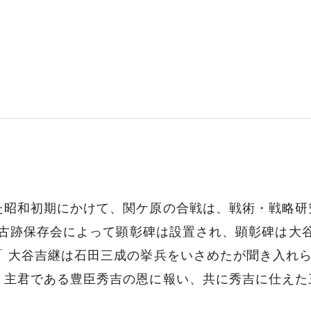
た昭和初期にかけて、関ケ原の合戦は、戦術・戦略研
不破古跡保存会によって顕彰碑は設置され、顕彰碑は
「 大谷吉継は石田三成の挙兵をいさめたが聞き入れ
、主君である豊臣秀吉の恩に報い、共に秀吉に仕えた