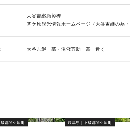
大谷吉継顕彰碑
関ケ原観光情報ホームページ（大谷吉継の墓
ス
大谷吉継 墓・湯淺五助 墓 近く
不破郡関ケ原町
岐阜県
｜
不破郡関ケ原町