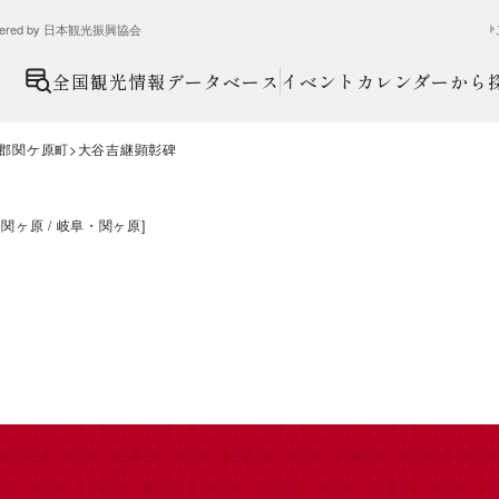
ed by 日本観光振興協会
全国観光情報データベース
イベントカレンダーから
郡関ケ原町
大谷吉継顕彰碑
・関ヶ原
岐阜・関ヶ原
]