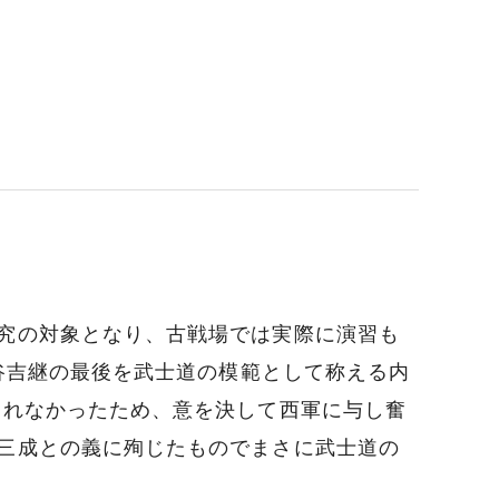
究の対象となり、古戦場では実際に演習も
大谷吉継の最後を武士道の模範として称える内
られなかったため、意を決して西軍に与し奮
三成との義に殉じたものでまさに武士道の