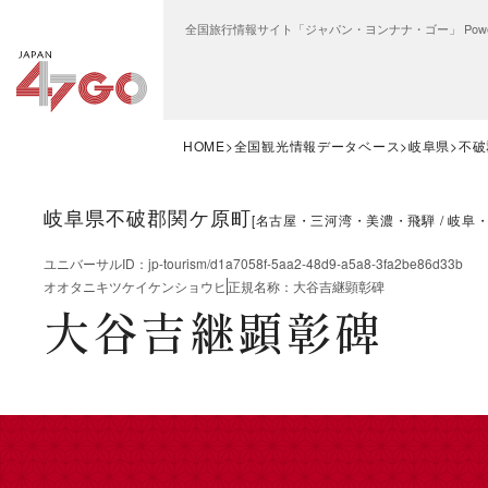
全国旅行情報サイト「ジャパン・ヨンナナ・ゴー」 Power
HOME
全国観光情報データベース
岐阜県
不破
岐阜県不破郡関ケ原町
[
名古屋・三河湾・美濃・飛騨
岐阜
ユニバーサルID
：
jp-tourism/d1a7058f-5aa2-48d9-a5a8-3fa2be86d33b
オオタニキツケイケンショウヒ
正規名称
：
大谷吉継顕彰碑
大谷吉継顕彰碑