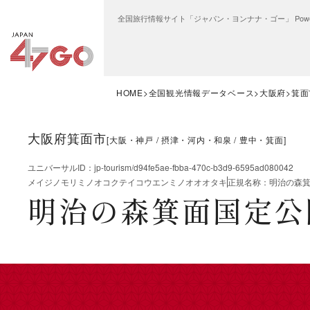
全国旅行情報サイト「ジャパン・ヨンナナ・ゴー」 Power
HOME
全国観光情報データベース
大阪府
箕面
大阪府箕面市
[
大阪・神戸
摂津・河内・和泉
豊中・箕面
]
ユニバーサルID
：
jp-tourism/d94fe5ae-fbba-470c-b3d9-6595ad080042
メイジノモリミノオコクテイコウエンミノオオオタキ
正規名称
：
明治の森
明治の森箕面国定公