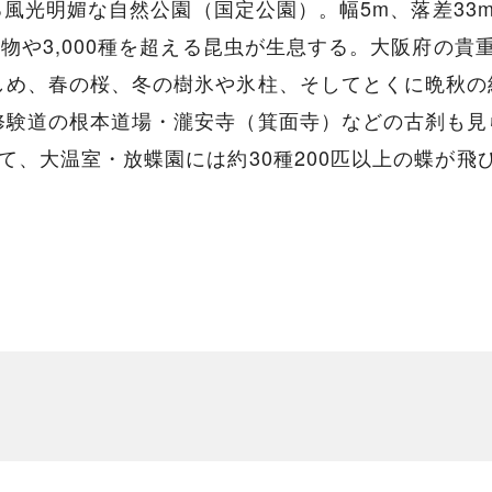
がる風光明媚な自然公園（国定公園）。幅5m、落差3
植物や3,000種を超える昆虫が生息する。大阪府の
しめ、春の桜、冬の樹氷や氷柱、そしてとくに晩秋の
修験道の根本道場・瀧安寺（箕面寺）などの古刹も見
て、大温室・放蝶園には約30種200匹以上の蝶が