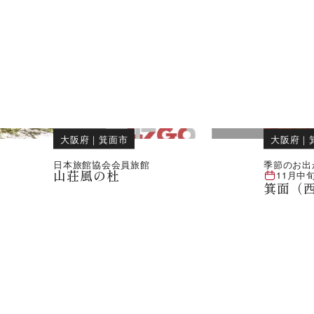
大阪府
｜
箕面市
大阪府
｜
日本旅館協会会員旅館
季節のお出
山荘風の杜
11月中
箕面（