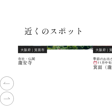
近くのスポット
大阪府
｜
箕面市
大阪府
｜
寺社・仏閣
季節のお出
瀧安寺
11月中旬
箕面（