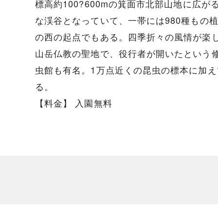
標高約100?600mの箕面市北部山地に広
な渓谷となっていて、一帯には980種もの
の西の起点でもある。四季折々の風情が楽
山岳仏教の聖地で、役行者が開いたという
虫館も有名。1万点近くの昆虫の標本に加え
る。
【料金】 入園無料