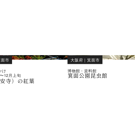
箕面市
大阪府
｜
箕面市
かけ
博物館・資料館
箕面公園昆虫館
〜
12月上旬
瀧安寺）の紅葉