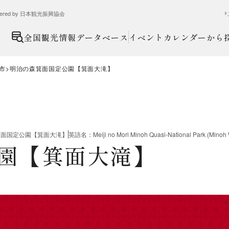
ed by 日本観光振興協会
全国観光情報データベース
イベントカレンダーから
市
明治の森箕面国定公園【箕面大滝】
箕面国定公園【箕面大滝】
英語名
：
Meiji no Mori Minoh Quasi-National Park (Minoh 
園【箕面大滝】