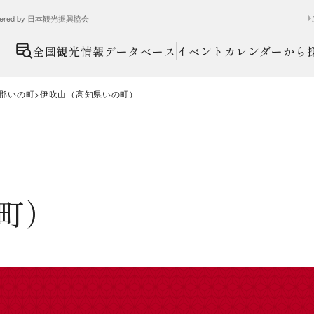
ed by 日本観光振興協会
全国観光情報データベース
イベントカレンダーから
郡いの町
伊吹山（高知県いの町）
町）