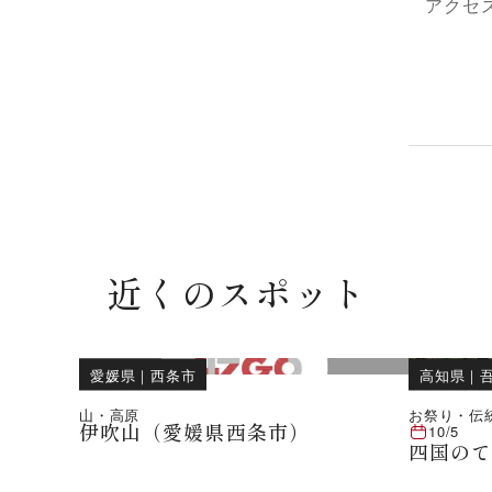
アクセ
近くのスポット
愛媛県
｜
西条市
高知県
｜
山・高原
お祭り・伝
伊吹山（愛媛県西条市）
10/5
四国の