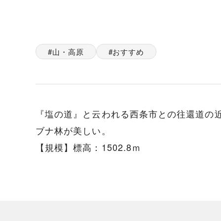
山・高原
おすすめ
『塩の道』と云われる西条市との往還道の
ブナ林が美しい。
【規模】標高：1502.8ｍ