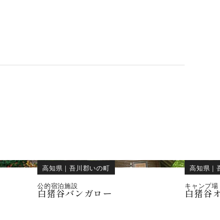
高知県
｜
吾川郡いの町
高知県
｜
公的宿泊施設
キャンプ場
白猪谷バンガロー
白猪谷