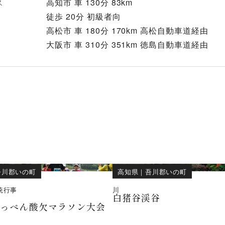
ス
高知市 車 130分 83km
徒歩 20分 初級者向
高松市 車 180分 170km 高松自動車道経由
大阪市 車 310分 351km 徳島自動車道経由
吾川郡いの町
高知県
｜
吾川郡いの町
統行事
川
白猪谷渓谷
てっぺん酸欠マラソン大会