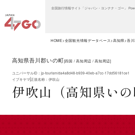
全国旅行情報サイト「ジャパン・ヨンナナ・ゴー」 Power
HOME
全国観光情報データベース
高知県
吾川
高知県吾川郡いの町
[
四国
高知周辺
高知周辺
]
ユニバーサルID
：
jp-tourism/da4a8d48-b939-40eb-a7cc-17dd56181ce1
イブキヤマ
正規名称
：
伊吹山
伊吹山（高知県いの