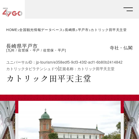
HOME
全国観光情報データベース
長崎県
平戸市
カトリック田平天主堂
長崎県平戸市
寺社・仏閣
[
九州
佐世保・平戸
佐世保・平戸
]
ユニバーサルID
：
jp-tourism/e358edf5-9cf3-43f2-acf1-6b80b2414842
カトリックタビラテンシュドウ
正規名称
：
カトリック田平天主堂
カトリック田平天主堂