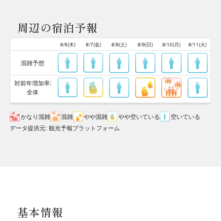
周辺の宿泊予報
8/6(木)
8/7(金)
8/8(土)
8/9(日)
8/10(月)
8/11(火)
混雑予想
対前年増加率:
全体
かなり混雑
混雑
やや混雑
やや空いている
空いている
データ提供元
:
観光予報プラットフォーム
基本情報