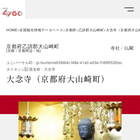
HOME
全国観光情報データベース
京都府
乙訓郡大山崎町
大念寺（京都府大山
京都府乙訓郡大山崎町
寺社・仏閣
[
京都
京都周辺
桂
]
ユニバーサルID
：
jp-tourism/e63fd64c-f48e-41a0-a03e-f189f053f2ec
ダイネンジ
正規名称
：
大念寺
大念寺（京都府大山崎町）