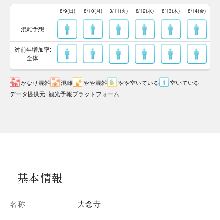
8/9(日)
8/10(月)
8/11(火)
8/12(水)
8/13(木)
8/14(金)
混雑予想
対前年増加率:
全体
かなり混雑
混雑
やや混雑
やや空いている
空いている
データ提供元
:
観光予報プラットフォーム
基本情報
名称
大念寺