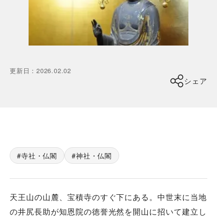
更新日
：
2026.02.02
シェア
寺社・仏閣
神社・仏閣
天王山の山麓、宝積寺のすぐ下にある。中世末に当地
の井尻長助が知恩院の徳誉光然を開山に招いて建立し