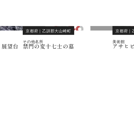
京都府
｜
乙訓郡大山崎町
京都府
｜
その他名所
美術館
・展望台
禁門の変十七士の墓
アサヒ