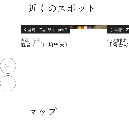
近くのスポット
京都府
｜
乙訓郡大山崎町
京都府
｜
寺社・仏閣
その他名所
観音寺（山崎聖天）
「秀吉
マップ