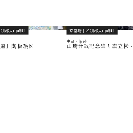
乙訓郡大山崎町
京都府
｜
乙訓郡大山崎町
史跡・旧跡
の道」陶板絵図
山崎合戦記念碑と旗立松