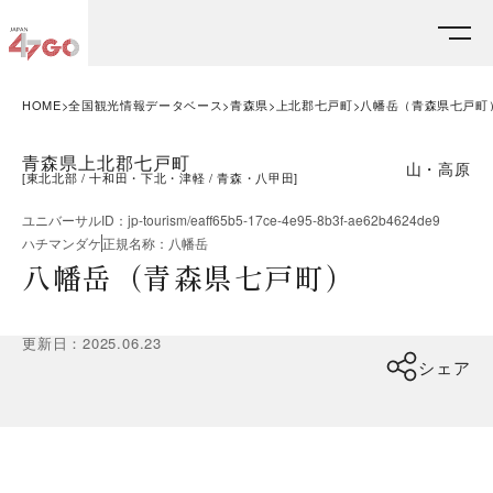
HOME
全国観光情報データベース
青森県
上北郡七戸町
八幡岳（青森県七戸町
青森県上北郡七戸町
山・高原
[
東北北部
十和田・下北・津軽
青森・八甲田
]
ユニバーサルID
：
jp-tourism/eaff65b5-17ce-4e95-8b3f-ae62b4624de9
ハチマンダケ
正規名称
：
八幡岳
八幡岳（青森県七戸町）
更新日
：
2025.06.23
シェア