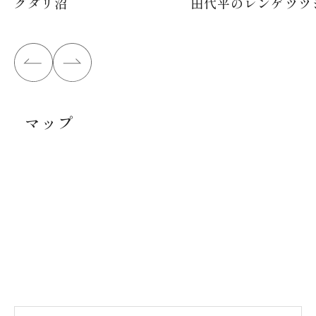
グダリ沼
田代平のレンゲツツ
マップ