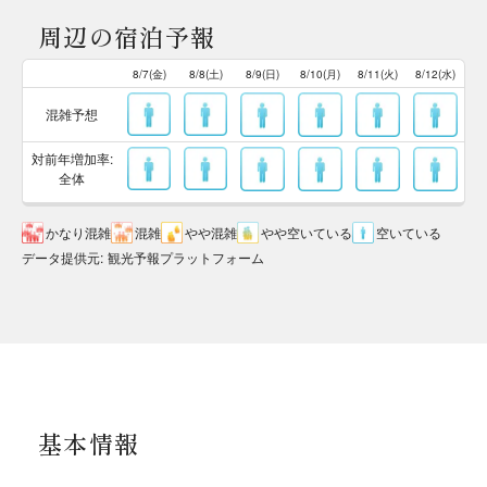
周辺の宿泊予報
8/7(金)
8/8(土)
8/9(日)
8/10(月)
8/11(火)
8/12(水)
混雑予想
対前年増加率:
全体
かなり混雑
混雑
やや混雑
やや空いている
空いている
データ提供元
:
観光予報プラットフォーム
基本情報