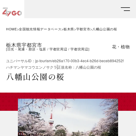
HOME
全国観光情報データベース
栃木県
宇都宮市
八幡山公園の桜
栃木県宇都宮市
花・植物
[
日光・尾瀬・那須・塩原
宇都宮周辺
宇都宮周辺
]
ユニバーサルID
：
jp-tourism/eb26a170-00b3-4ec4-b26d-beceb894252f
ハチマンヤマコウエンノサクラ
正規名称
：
八幡山公園の桜
八幡山公園の桜