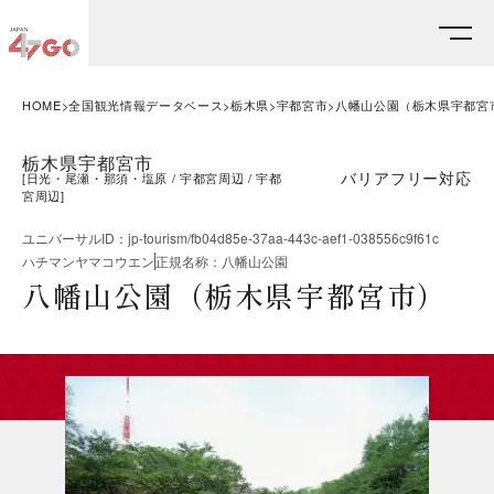
HOME
全国観光情報データベース
栃木県
宇都宮市
八幡山公園（栃木県宇都宮
栃木県宇都宮市
バリアフリー対応
[
日光・尾瀬・那須・塩原
宇都宮周辺
宇都
宮周辺
]
ユニバーサルID
：
jp-tourism/fb04d85e-37aa-443c-aef1-038556c9f61c
ハチマンヤマコウエン
正規名称
：
八幡山公園
八幡山公園（栃木県宇都宮市）