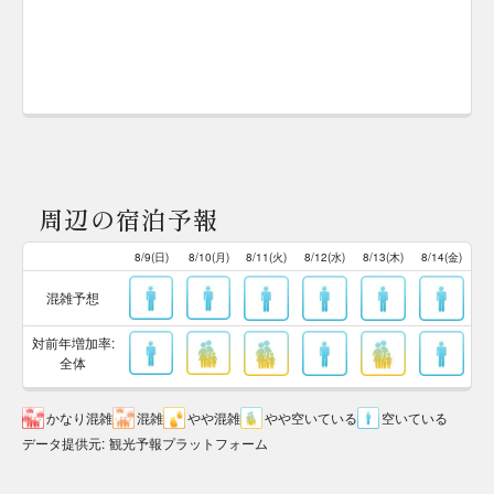
周辺の宿泊予報
8/9(日)
8/10(月)
8/11(火)
8/12(水)
8/13(木)
8/14(金)
混雑予想
対前年増加率:
全体
かなり混雑
混雑
やや混雑
やや空いている
空いている
データ提供元
:
観光予報プラットフォーム