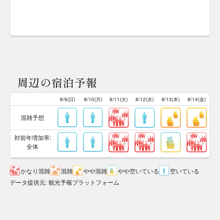
周辺の宿泊予報
8/9(日)
8/10(月)
8/11(火)
8/12(水)
8/13(木)
8/14(金)
混雑予想
対前年増加率:
全体
かなり混雑
混雑
やや混雑
やや空いている
空いている
データ提供元
:
観光予報プラットフォーム