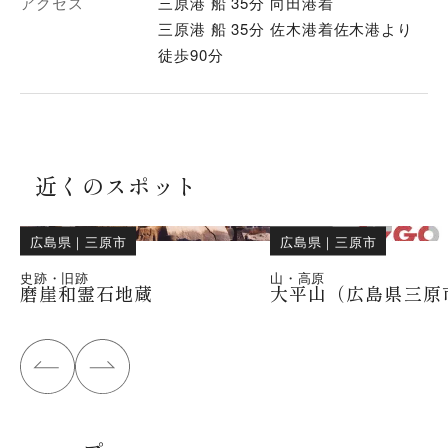
アクセス
三原港 船 35分 向田港着
三原港 船 35分 佐木港着佐木港より
徒歩90分
近くのスポット
広島県
｜
三原市
広島県
｜
三原市
史跡・旧跡
山・高原
磨崖和霊石地蔵
大平山（広島県三原