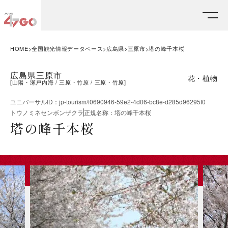
HOME
全国観光情報データベース
広島県
三原市
塔の峰千本桜
広島県三原市
花・植物
[
山陽・瀬戸内海
三原・竹原
三原・竹原
]
ユニバーサルID
：
jp-tourism/f0690946-59e2-4d06-bc8e-d285d96295f0
トウノミネセンボンザクラ
正規名称
：
塔の峰千本桜
塔の峰千本桜