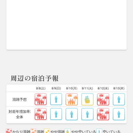
周辺の宿泊予報
8/8(土)
8/9(日)
8/10(月)
8/11(火)
8/12(水)
8/13(木)
混雑予想
対前年増加率:
全体
かなり混雑
混雑
やや混雑
やや空いている
空いている