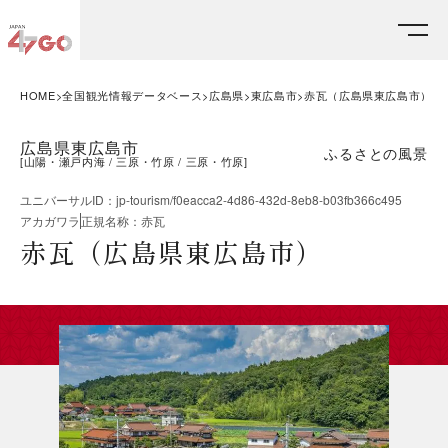
HOME
全国観光情報データベース
広島県
東広島市
赤瓦（広島県東広島市）
広島県東広島市
ふるさとの風景
[
山陽・瀬戸内海
三原・竹原
三原・竹原
]
ユニバーサルID
：
jp-tourism/f0eacca2-4d86-432d-8eb8-b03fb366c495
アカガワラ
正規名称
：
赤瓦
赤瓦（広島県東広島市）