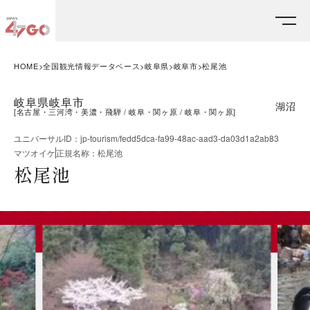
HOME
全国観光情報データベース
岐阜県
岐阜市
松尾池
岐阜県岐阜市
湖沼
[
名古屋・三河湾・美濃・飛騨
岐阜・関ヶ原
岐阜・関ヶ原
]
ユニバーサルID
：
jp-tourism/fedd5dca-fa99-48ac-aad3-da03d1a2ab83
マツオイケ
正規名称
：
松尾池
松尾池