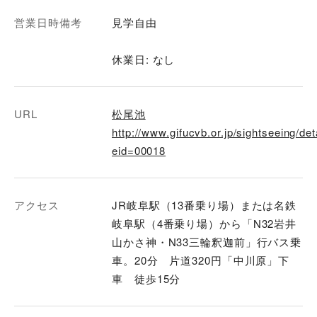
営業日時備考
見学自由
休業日: なし
URL
松尾池
http://www.gifucvb.or.jp/sightseeing/de
eid=00018
アクセス
JR岐阜駅（13番乗り場）または名鉄
岐阜駅（4番乗り場）から「N32岩井
山かさ神・N33三輪釈迦前」行バス乗
車。20分 片道320円「中川原」下
車 徒歩15分