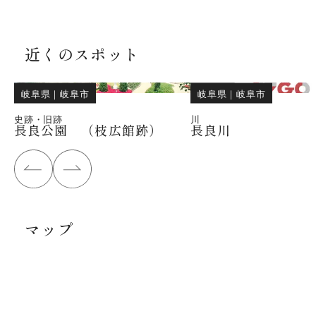
近くのスポット
岐阜県
｜
岐阜市
岐阜県
｜
岐阜市
史跡・旧跡
川
長良公園 （枝広館跡）
長良川
マップ