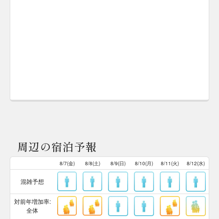
周辺の宿泊予報
8/7(金)
8/8(土)
8/9(日)
8/10(月)
8/11(火)
8/12(水)
混雑予想
対前年増加率:
全体