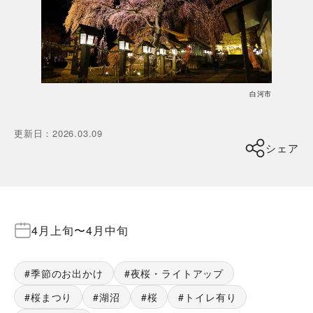
白河市
更新日
：
2026.03.09
シェア
4月上旬
〜
4月中旬
季節のお出かけ
夜桜・ライトアップ
桜まつり
湖沼
桜
トイレ有り