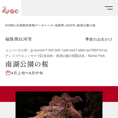
HOME
全国観光情報データベース
福島県
白河市
南湖公園の桜
福島県白河市
季節のお出かけ
ユニバーサルID
：
jp-tourism/11651340-1a4d-4e47-a66c-ae70f501b1cd
ナンココウエンノサクラ
正規名称
：
南湖公園の桜
英語名
：
Nanko Park
南湖公園の桜
4月上旬
〜
4月中旬