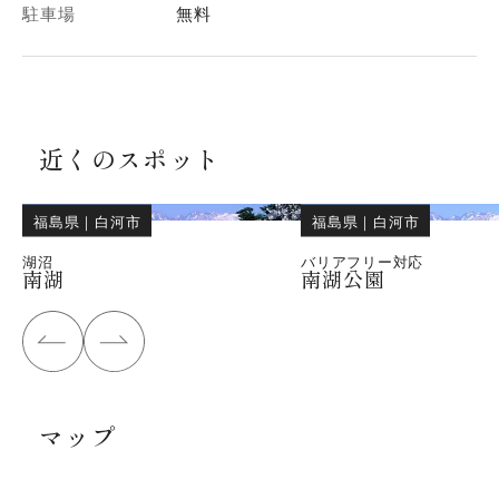
駐車場
無料
近くのスポット
福島県
｜
白河市
福島県
｜
白河市
湖沼
バリアフリー対応
南湖
南湖公園
マップ