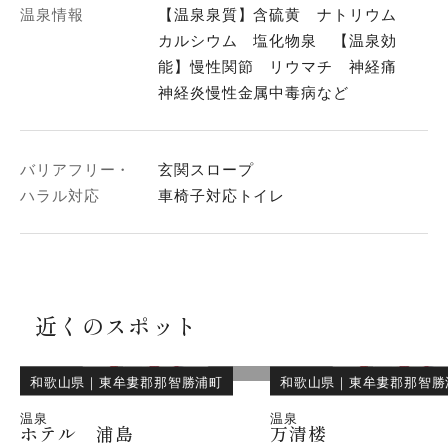
温泉情報
【温泉泉質】含硫黄 ナトリウム
カルシウム 塩化物泉 【温泉効
能】慢性関節 リウマチ 神経痛
神経炎慢性金属中毒病など
バリアフリー・
玄関スロープ
ハラル対応
車椅子対応トイレ
近くのスポット
和歌山県
｜
東牟婁郡那智勝浦町
和歌山県
｜
東牟婁郡那智勝
温泉
温泉
ホテル 浦島
万清楼