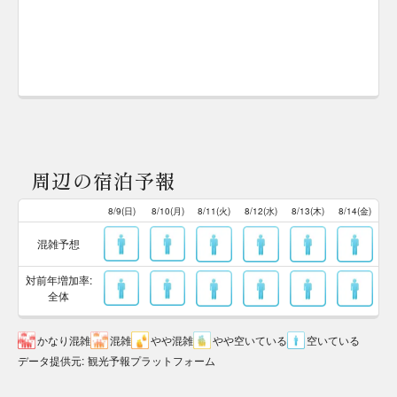
周辺の宿泊予報
8/9(日)
8/10(月)
8/11(火)
8/12(水)
8/13(木)
8/14(金)
混雑予想
対前年増加率:
全体
かなり混雑
混雑
やや混雑
やや空いている
空いている
データ提供元
:
観光予報プラットフォーム