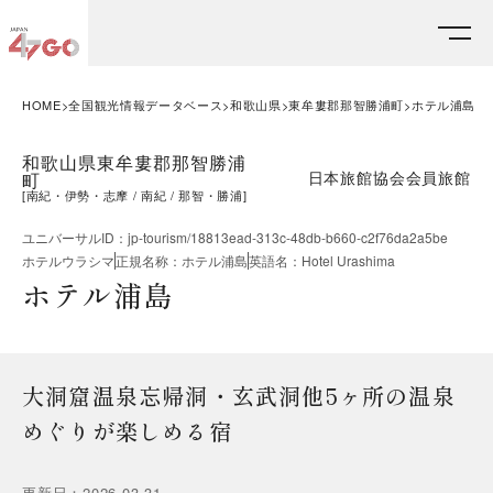
HOME
全国観光情報データベース
和歌山県
東牟婁郡那智勝浦町
ホテル浦島
和歌山県東牟婁郡那智勝浦
日本旅館協会会員旅館
町
[
南紀・伊勢・志摩
南紀
那智・勝浦
]
ユニバーサルID
：
jp-tourism/18813ead-313c-48db-b660-c2f76da2a5be
ホテルウラシマ
正規名称
：
ホテル浦島
英語名
：
Hotel Urashima
ホテル浦島
大洞窟温泉忘帰洞・玄武洞他5ヶ所の温泉
めぐりが楽しめる宿
更新日
：
2026.03.31