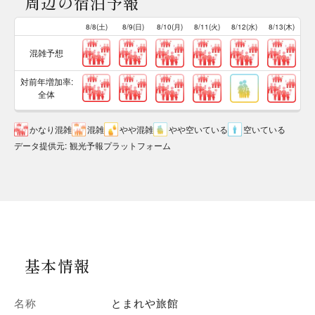
周辺の宿泊予報
8/8(土)
8/9(日)
8/10(月)
8/11(火)
8/12(水)
8/13(木)
混雑予想
対前年増加率:
全体
かなり混雑
混雑
やや混雑
やや空いている
空いている
データ提供元
:
観光予報プラットフォーム
基本情報
名称
とまれや旅館