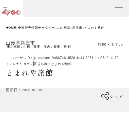
HOME
全国観光情報データベース
山形県
新庄市
とまれや旅館
山形県新庄市
旅館・ホテル
[
東北南部
山形・蔵王・庄内
新庄・最上
]
ユニバーサルID
：
jp-tourism/19b86746-4526-4e44-8061-1ac96d9e4b73
トマレヤリョカン
正規名称
：
とまれや旅館
とまれや旅館
更新日
：
2026.02.03
シェア