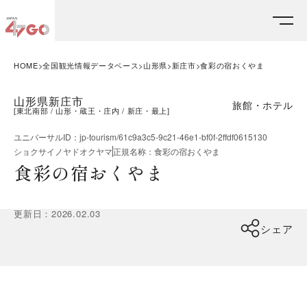
HOME
全国観光情報データベース
山形県
新庄市
食彩の宿おくやま
山形県新庄市
旅館・ホテル
[
東北南部
山形・蔵王・庄内
新庄・最上
]
ユニバーサルID
：
jp-tourism/61c9a3c5-9c21-46e1-bf0f-2ffdf0615130
ショクサイノヤドオクヤマ
正規名称
：
食彩の宿おくやま
食彩の宿おくやま
更新日
：
2026.02.03
シェア