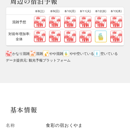
周辺の宿泊予報
8/8(土)
8/9(日)
8/10(月)
8/11(火)
8/12(水)
8/13(木)
混雑予想
対前年増加率:
全体
かなり混雑
混雑
やや混雑
やや空いている
空いている
データ提供元
:
観光予報プラットフォーム
基本情報
名称
食彩の宿おくやま