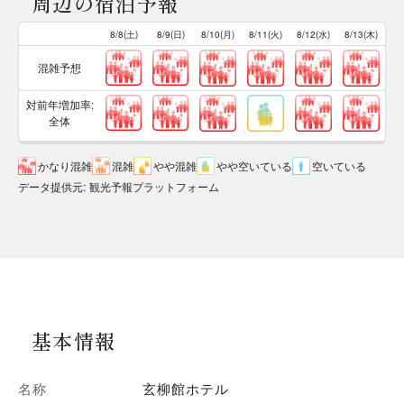
周辺の宿泊予報
8/8(土)
8/9(日)
8/10(月)
8/11(火)
8/12(水)
8/13(木)
混雑予想
対前年増加率:
全体
かなり混雑
混雑
やや混雑
やや空いている
空いている
データ提供元
:
観光予報プラットフォーム
基本情報
名称
玄柳館ホテル