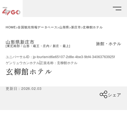
HOME
全国観光情報データベース
山形県
新庄市
玄柳館ホテル
山形県新庄市
旅館・ホテル
[
東北南部
山形・蔵王・庄内
新庄・最上
]
ユニバーサルID
：
jp-tourism/d6e65107-2d8e-4be3-9bf4-34063763925f
ゲンリュウカンホテル
正規名称
：
玄柳館ホテル
玄柳館ホテル
更新日
：
2026.02.03
シェア