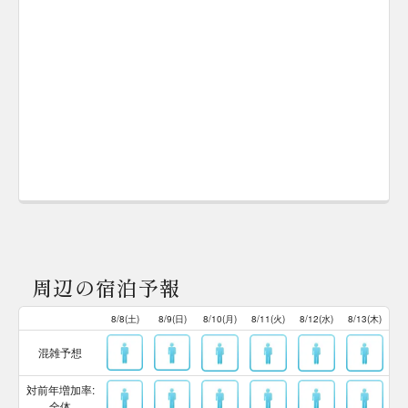
周辺の宿泊予報
8/8(土)
8/9(日)
8/10(月)
8/11(火)
8/12(水)
8/13(木)
混雑予想
対前年増加率:
全体