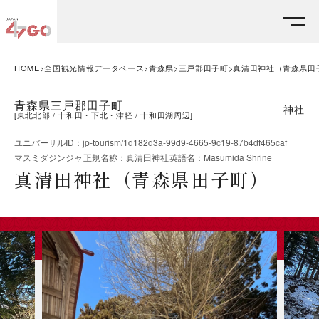
HOME
全国観光情報データベース
青森県
三戸郡田子町
真清田神社（青森県田
青森県三戸郡田子町
神社
[
東北北部
十和田・下北・津軽
十和田湖周辺
]
ユニバーサルID
：
jp-tourism/1d182d3a-99d9-4665-9c19-87b4df465caf
マスミダジンジャ
正規名称
：
真清田神社
英語名
：
Masumida Shrine
真清田神社（青森県田子町）