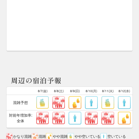
周辺の宿泊予報
8/7(金)
8/8(土)
8/9(日)
8/10(月)
8/11(火)
8/12(水)
混雑予想
対前年増加率:
全体
かなり混雑
混雑
やや混雑
やや空いている
空いている