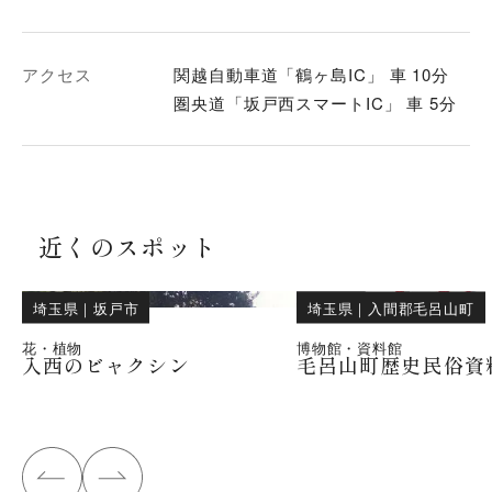
アクセス
関越自動車道「鶴ヶ島IC」 車 10分
圏央道「坂戸西スマートIC」 車 5分
近くのスポット
埼玉県
｜
坂戸市
埼玉県
｜
入間郡毛呂山町
花・植物
博物館・資料館
入西のビャクシン
毛呂山町歴史民俗資