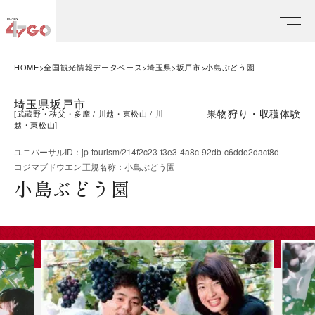
HOME
全国観光情報データベース
埼玉県
坂戸市
小島ぶどう園
埼玉県坂戸市
果物狩り・収穫体験
[
武蔵野・秩父・多摩
川越・東松山
川
越・東松山
]
ユニバーサルID
：
jp-tourism/214f2c23-f3e3-4a8c-92db-c6dde2dacf8d
コジマブドウエン
正規名称
：
小島ぶどう園
小島ぶどう園