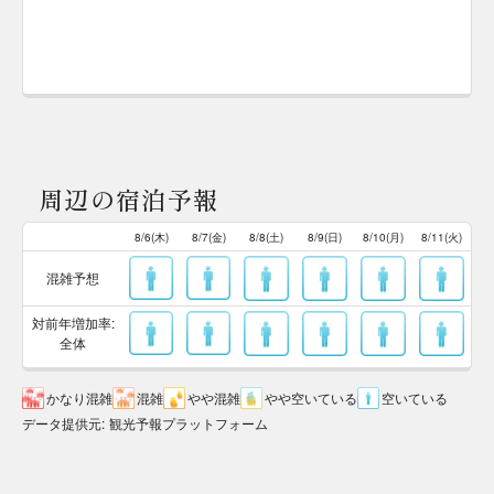
周辺の宿泊予報
8/6(木)
8/7(金)
8/8(土)
8/9(日)
8/10(月)
8/11(火)
混雑予想
対前年増加率:
全体
かなり混雑
混雑
やや混雑
やや空いている
空いている
データ提供元
:
観光予報プラットフォーム