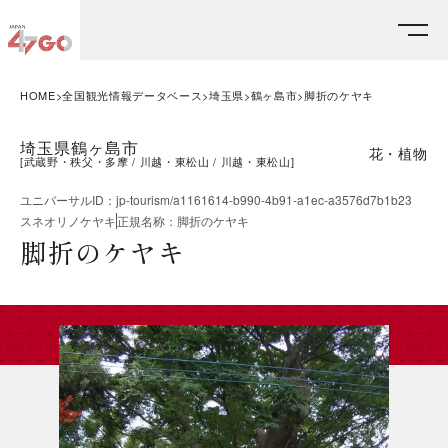
HOME
全国観光情報データベース
埼玉県
鶴ヶ島市
脚折のケヤキ
埼玉県鶴ヶ島市
花・植物
[
武蔵野・秩父・多摩
川越・東松山
川越・東松山
]
ユニバーサルID
：
jp-tourism/a1161614-b990-4b91-a1ec-a3576d7b1b23
スネオリノケヤキ
正規名称
：
脚折のケヤキ
脚折のケヤキ