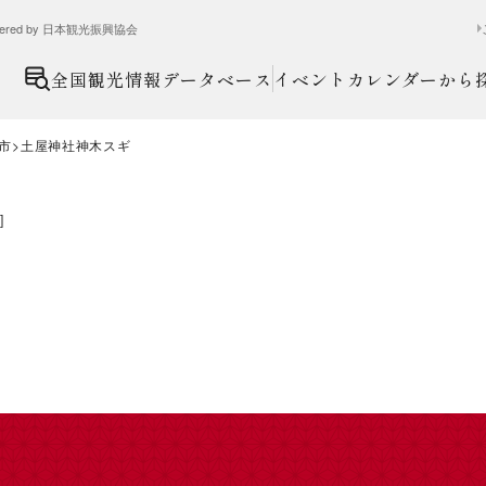
ed by 日本観光振興協会
全国観光情報データベース
イベントカレンダーから
市
土屋神社神木スギ
]