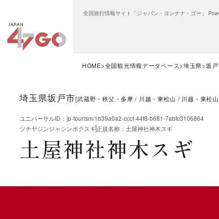
全国旅行情報サイト「ジャパン・ヨンナナ・ゴー」 Power
HOME
全国観光情報データベース
埼玉県
坂戸
埼玉県坂戸市
[
武蔵野・秩父・多摩
川越・東松山
川越・東松山
ユニバーサルID
：
jp-tourism/1b39a0a2-cccf-44f8-b681-7abfc3106864
ツチヤジンジャシンボクスギ
正規名称
：
土屋神社神木スギ
土屋神社神木スギ