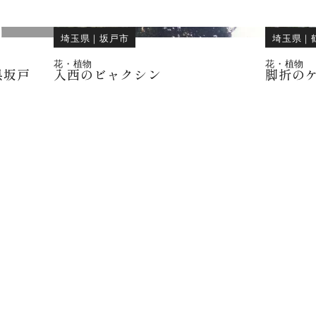
埼玉県
｜
坂戸市
埼玉県
｜
花・植物
花・植物
県坂戸
入西のビャクシン
脚折の