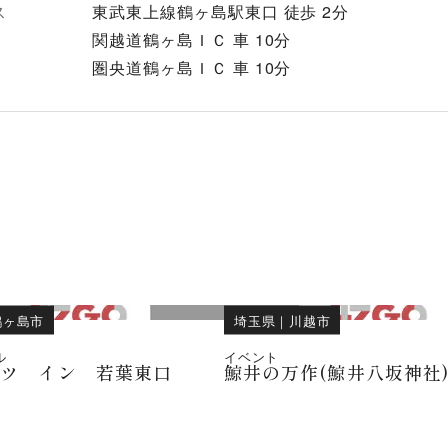
ス
東武東上線鶴ヶ島駅東口 徒歩 2分
関越道鶴ヶ島ＩＣ 車 10分
圏央道鶴ヶ島ＩＣ 車 10分
鶴ヶ島市
埼玉県
｜
川越市
ル
イベント
ーツ イン 若葉東口
鯨井の万作(鯨井八坂神社