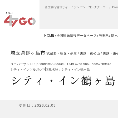
全国旅行情報サイト「ジャパン・ヨンナナ・ゴー」 Power
HOME
全国観光情報データベース
埼玉県
鶴ヶ
埼玉県鶴ヶ島市
[
武蔵野・秩父・多摩
川越・東松山
川越・東
ユニバーサルID
：
jp-tourism/228e33e0-1749-47c3-9b69-5dc57ffb9a4c
シティ・インツルガシマ
正規名称
：
シティ・イン鶴ヶ島
シティ・イン鶴ヶ島
更新日
：
2026.02.03