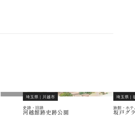
埼玉県
｜
川越市
埼玉県
｜
史跡・旧跡
旅館・ホテ
)
河越館跡史跡公園
坂戸グ