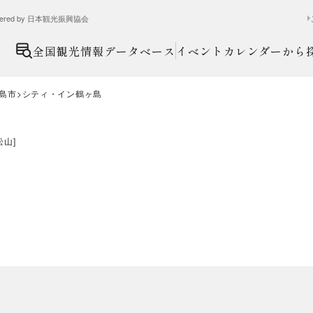
ed by 日本観光振興協会
全国観光情報データベース
イベントカレンダーから
島市
シティ・イン鶴ヶ島
松山
]