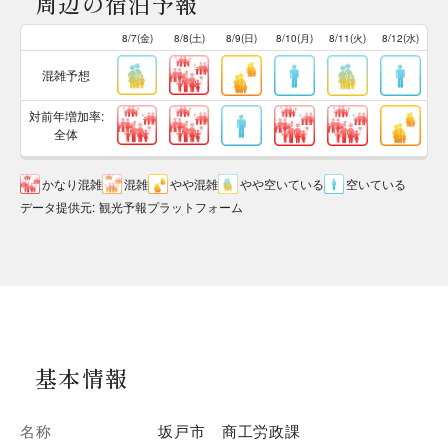
周辺の宿泊予報
8/7(金)
8/8(土)
8/9(日)
8/10(月)
8/11(火)
8/12(水)
混雑予想
対前年増加率:
全体
かなり混雑
混雑
やや混雑
やや空いている
空いている
データ提供元
:
観光予報プラットフォーム
基本情報
名称
坂戸市 商工労政課