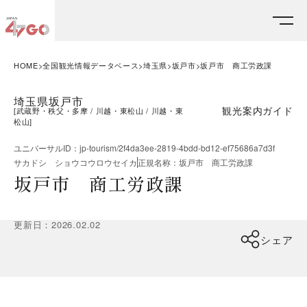
HOME
全国観光情報データベース
埼玉県
坂戸市
坂戸市 商工労政課
埼玉県坂戸市
観光案内ガイド
[
武蔵野・秩父・多摩
川越・東松山
川越・東
松山
]
ユニバーサルID
：
jp-tourism/2f4da3ee-2819-4bdd-bd12-ef75686a7d3f
サカドシ ショウコウロウセイカ
正規名称
：
坂戸市 商工労政課
坂戸市 商工労政課
更新日
：
2026.02.02
シェア