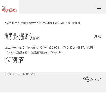
HOME
全国観光情報データベース
岩手県
八幡平市
御護沼
岩手県八幡平市
湖沼
[
東北北部
八幡平
八幡平
]
ユニバーサルID
：
jp-tourism/2404fa96-9581-4706-87ce-f6837c18c58f
ゴゴヌマ
正規名称
：
御護沼
英語名
：
Gogo Pond
御護沼
更新日
：
2026.01.20
シェア