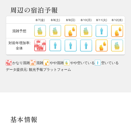
周辺の宿泊予報
8/7(金)
8/8(土)
8/9(日)
8/10(月)
8/11(火)
8/12(水)
混雑予想
対前年増加率:
全体
かなり混雑
混雑
やや混雑
やや空いている
空いている
データ提供元
:
観光予報プラットフォーム
基本情報