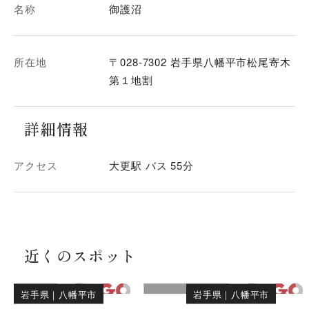
名称
御護沼
所在地
〒028-7302 岩手県八幡平市松尾寄木
第１地割
詳細情報
アクセス
大更駅 バス 55分
近くのスポット
岩手県
｜
八幡平市
岩手県
｜
八幡平市