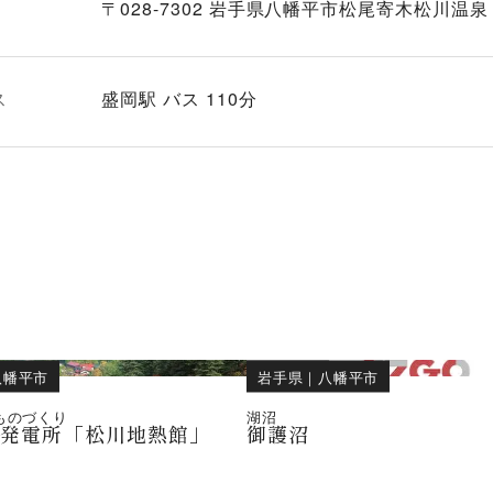
〒028-7302 岩手県八幡平市松尾寄木松川温泉
ス
盛岡駅 バス 110分
八幡平市
岩手県
｜
八幡平市
ものづくり
湖沼
熱発電所「松川地熱館」
御護沼