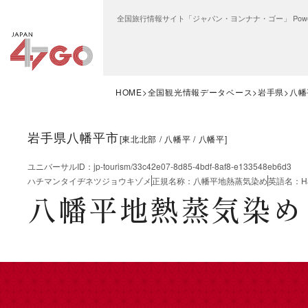
全国旅行情報サイト「ジャパン・ヨンナナ・ゴー」 Power
HOME
全国観光情報データベース
岩手県
八幡
岩手県八幡平市
[
東北北部
八幡平
八幡平
]
ユニバーサルID
：
jp-tourism/33c42e07-8d85-4bdf-8af8-e133548eb6d3
ハチマンタイヂネツジョウキゾメ
正規名称
：
八幡平地熱蒸気染め
英語名
：
H
八幡平地熱蒸気染め