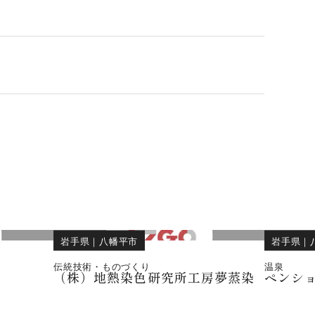
岩手県
｜
八幡平市
岩手県
｜
伝統技術・ものづくり
温泉
（株）地熱染色研究所工房夢蒸染
ペンシ