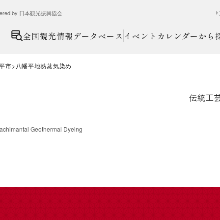
ed by 日本観光振興協会
全国観光情報データベース
イベントカレンダーから
平市
八幡平地熱蒸気染め
伝統工
achimantai Geothermal Dyeing