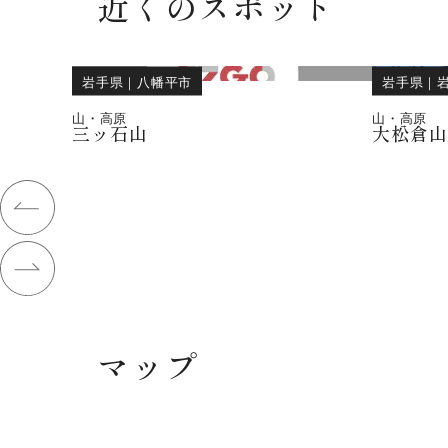
近くのスポット
岩手県
｜
八幡平市
岩手県
｜
山・高原
山・高原
三ッ石山
大松倉
マップ