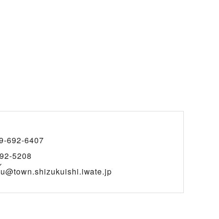
9-692-6407
92-5208
ル
u@town.shizukuishi.iwate.jp