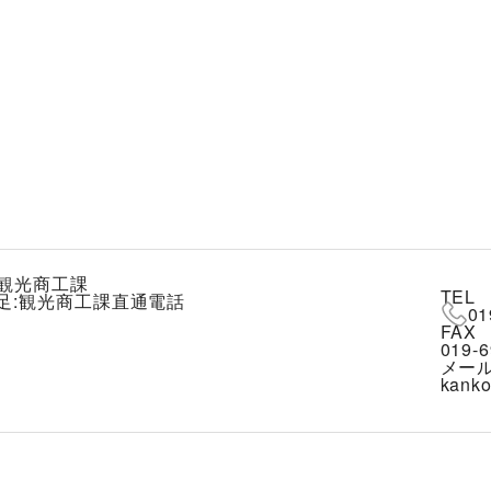
観光商工課
TEL
補足:観光商工課直通電話
01
FAX
019-6
メー
kanko