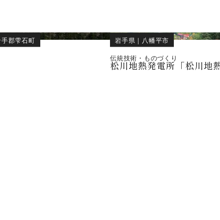
岩手郡雫石町
岩手県
｜
八幡平市
伝統技術・ものづくり
山
松川地熱発電所「松川地