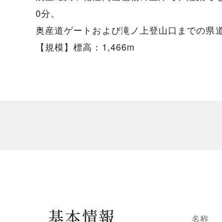
0分。
奥産道ゲートおよび滝ノ上登山口までの県道
【規模】標高：1,466m
基本情報
名称