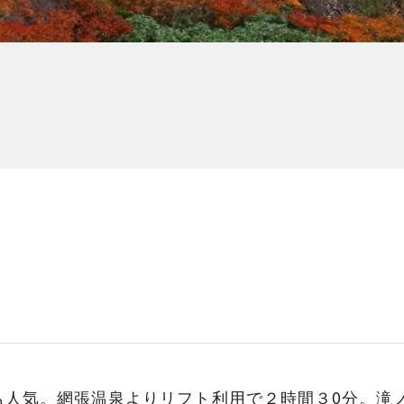
人気。網張温泉よりリフト利用で２時間３0分。滝ノ