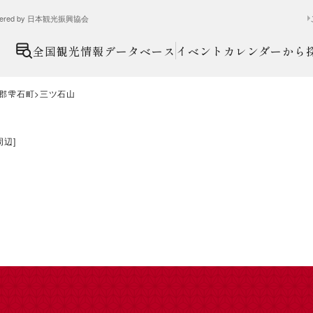
ed by 日本観光振興協会
全国観光情報データベース
イベントカレンダーから
郡雫石町
三ツ石山
周辺
]