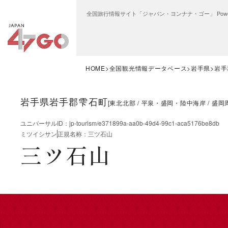
全国旅行情報サイト「ジャパン・ヨンナナ・ゴー」 Power
HOME
全国観光情報データベース
岩手県
岩手
岩手県岩手郡雫石町
[
東北北部
平泉・盛岡・陸中海岸
盛岡
ユニバーサルID
：
jp-tourism/e371899a-aa0b-49d4-99c1-aca5176be8db
ミツイシサン
正規名称
：
三ツ石山
三ツ石山