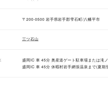
〒200-0500 岩手県岩手郡雫石町/八幡平市
三ツ石山
ス
盛岡IC 車 45分 奥産道ゲート駐車場または
盛岡IC 車 45分 休暇村岩手網張温泉まで(夏