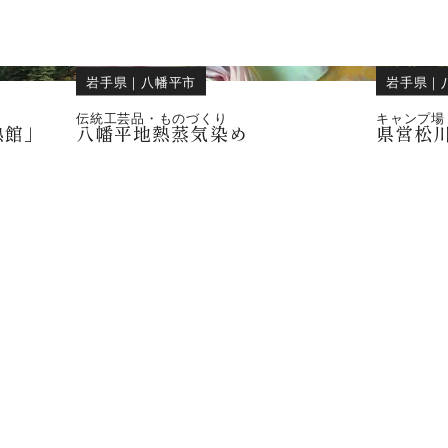
岩手県
｜
八幡平市
岩手県
｜
伝統工芸品・ものづくり
キャンプ場
熱館」
八幡平地熱蒸気染め
県営松