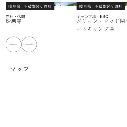
岐阜県
｜
不破郡関ケ原町
岐阜県
｜
不破郡関ケ原町
寺社・仏閣
キャンプ場・BBQ
妙應寺
グリーン・ウッド関
ートキャンプ場
マップ