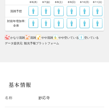
8/6(木)
8/7(金)
8/8(土)
8/9(日)
8/10(月)
8/11(火)
混雑予想
対前年増加率:
全体
かなり混雑
混雑
やや混雑
やや空いている
空いている
データ提供元
:
観光予報プラットフォーム
基本情報
名称
妙応寺