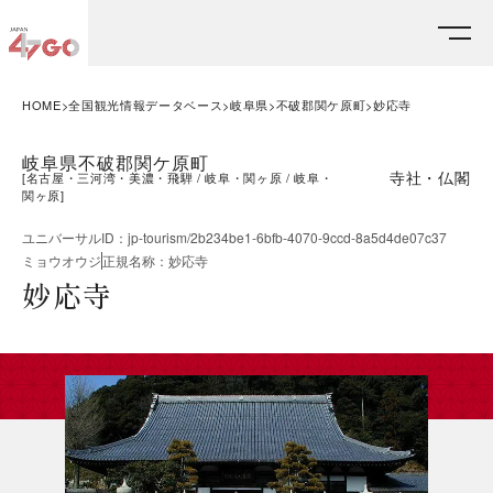
HOME
全国観光情報データベース
岐阜県
不破郡関ケ原町
妙応寺
岐阜県不破郡関ケ原町
寺社・仏閣
[
名古屋・三河湾・美濃・飛騨
岐阜・関ヶ原
岐阜・
関ヶ原
]
ユニバーサルID
：
jp-tourism/2b234be1-6bfb-4070-9ccd-8a5d4de07c37
ミョウオウジ
正規名称
：
妙応寺
妙応寺