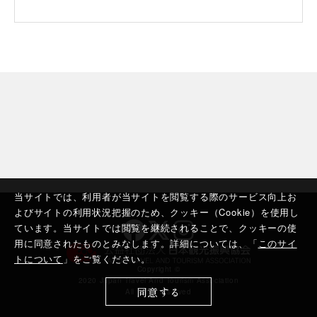
当サイトでは、利用者が当サイトを閲覧する際のサービス向上お
よびサイトの利用状況把握のため、クッキー（Cookie）を使用し
ています。当サイトでは閲覧を継続されることで、クッキーの使
用に同意されたものとみなします。詳細については、「
このサイ
トについて
」をご覧ください。
Copyright ©︎
2020 Japan Travel And Tourism Association
同意する
All rights reserved