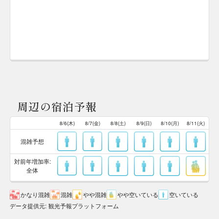
周辺の宿泊予報
8/6(木)
8/7(金)
8/8(土)
8/9(日)
8/10(月)
8/11(火)
混雑予想
対前年増加率:
全体
かなり混雑
混雑
やや混雑
やや空いている
空いている
データ提供元
:
観光予報プラットフォーム