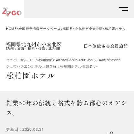
HOME
全国観光情報データベース
福岡県
北九州市小倉北区
松柏園ホテル
福岡県北九州市小倉北区
日本旅館協会会員旅館
[
九州
玄海・福岡・佐賀
北九州
]
ユニバーサルID
：
jp-tourism/314d7ac3-ec0b-4d01-bd39-34a576fefdbb
ショウハクエンホテル
正規名称
：
松柏園ホテル
英語名
：
-
松柏園ホテル
創業50年の伝統と格式を誇る都心のオアシ
ス。
更新日
：
2026.03.31