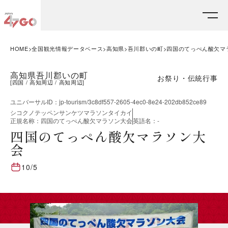
HOME
全国観光情報データベース
高知県
吾川郡いの町
四国のてっぺん酸欠マ
高知県吾川郡いの町
お祭り・伝統行事
[
四国
高知周辺
高知周辺
]
ユニバーサルID
：
jp-tourism/3c8df557-2605-4ec0-8e24-202db852ce89
シコクノテッペンサンケツマラソンタイカイ
正規名称
：
四国のてっぺん酸欠マラソン大会
英語名
：
-
四国のてっぺん酸欠マラソン大
会
10/5