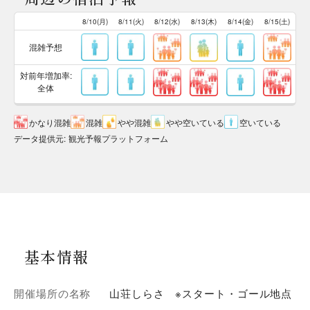
8/10(月)
8/11(火)
8/12(水)
8/13(木)
8/14(金)
8/15(土)
混雑予想
対前年増加率:
全体
かなり混雑
混雑
やや混雑
やや空いている
空いている
データ提供元
:
観光予報プラットフォーム
基本情報
開催場所の名称
山荘しらさ ※スタート・ゴール地点